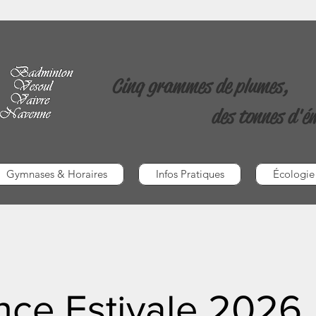
Cinq grammes de plumes,
des tonnes d'é
Gymnases & Horaires
Infos Pratiques
Écologie
nce Estivale 2026