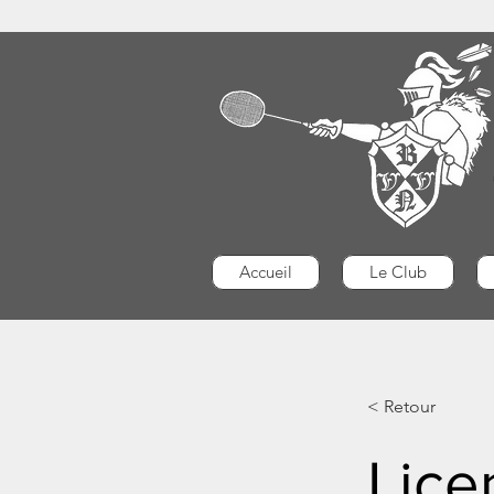
Accueil
Le Club
< Retour
Lice