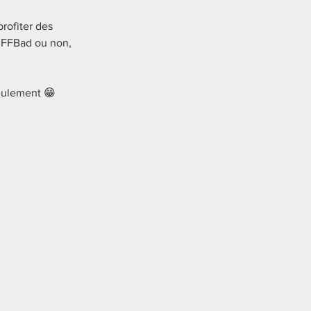
rofiter des 
s FFBad ou non,  
seulement 😁