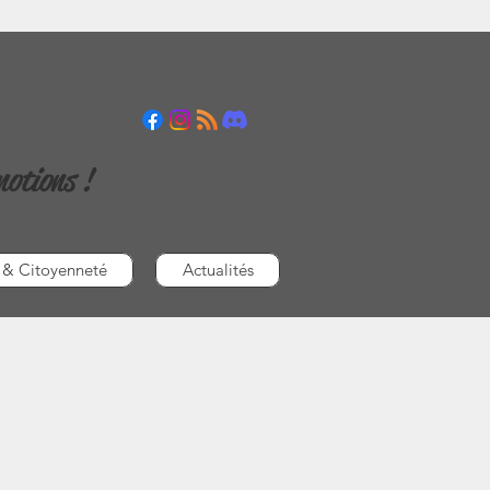
motions !
 & Citoyenneté
Actualités