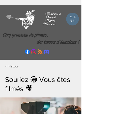
ME
NU
Cinq grammes de plumes,
des tonnes d'émotions !
< Retour
Souriez 😁 Vous êtes
filmés 🎥